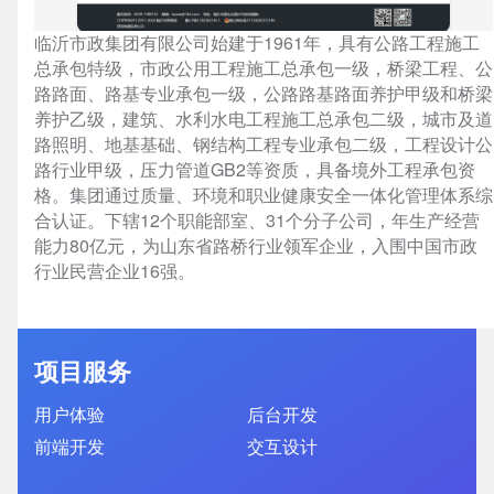
临沂市政集团有限公司始建于1961年，具有公路工程施工
总承包特级，市政公用工程施工总承包一级，桥梁工程、公
路路面、路基专业承包一级，公路路基路面养护甲级和桥梁
养护乙级，建筑、水利水电工程施工总承包二级，城市及道
企业网站建设
·
营销型网站建设
·
SEO搜索优
路照明、地基基础、钢结构工程专业承包二级，工程设计公
路行业甲级，压力管道GB2等资质，具备境外工程承包资
格。集团通过质量、环境和职业健康安全一体化管理体系综
合认证。下辖12个职能部室、31个分子公司，年生产经营
GEO生成式引擎优化
·
外贸独立站建设
·
能力80亿元，为山东省路桥行业领军企业，入围中国市政
行业民营企业16强。
英文及多语言网站建设
·
微信小程序开发
·
项目服务
用户体验
后台开发
网站运维与内容优化
前端开发
交互设计