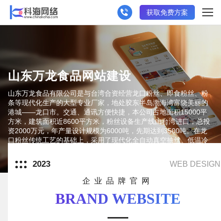
获取免费方案
山东万龙食品网站建设
山东万龙食品有限公司是与台湾合资经营龙口粉丝、即食粉丝、粉
条等现代化生产的大型专业厂家，地处胶东半岛渤海湾富饶美丽的
港城——龙口市。交通、通讯方便快捷，本公司占地面积15000平
方米，建筑面积近8600平方米，粉丝设备生产线由台湾进口，总投
资2000万元，年产量设计规模为6000吨，先期达到3500吨。在龙
口粉丝传统工艺的基础上，采用了现代化全自动真空抽丝、低温冷
冻、造型烘干、自动包装的全新工艺自
2023
WEB DESIGN
企业品牌官网
BRAND WEBSITE