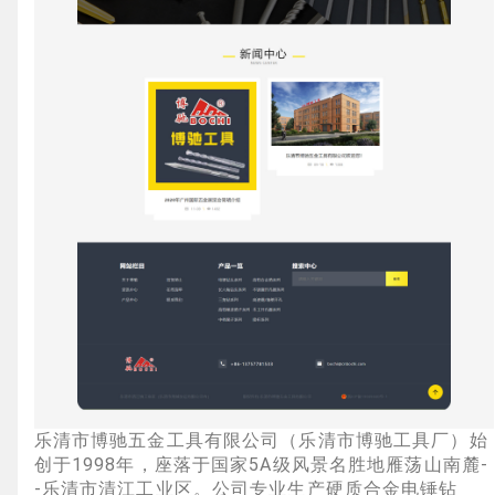
企业网站建设
·
营销型网站建设
·
SEO搜索优
GEO生成式引擎优化
·
外贸独立站建设
·
英文及多语言网站建设
·
微信小程序开发
·
乐清市博驰五金工具有限公司（乐清市博驰工具厂）始
创于1998年，座落于国家5A级风景名胜地雁荡山南麓-
-乐清市清江工业区。公司专业生产硬质合金电锤钻