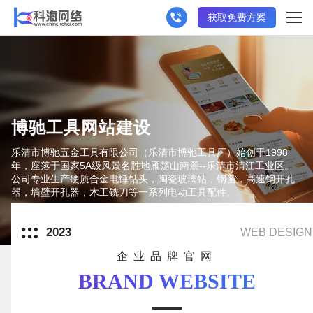
获取免费方案
博驰工具网站建设
乐清市博驰五金工具有限公司（乐清市博驰工具厂）始创于1998
年，座落于国家5A级风景名胜地雁荡山南麓--乐清市清江工业区。
公司专业生产硬质合金电锤钻头，陶瓷玻璃钻，钢凿，高速钢开孔
器，墙壁开孔器，木工铣刀等一系列电动工具配件。
2023
WEB DESIGN
企业品牌官网
BRAND WEBSITE