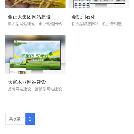
金正大集团网站建设
金凯润石化
企业网站建设
·
营销型网站建设
·
SEO搜索优
集团型网站建设
企业营销网站
临沂品牌型网站
临沂营销型网站
GEO生成式引擎优化
·
外贸独立站建设
·
英文及多语言网站建设
·
微信小程序开发
·
网站运维与内容优化
大富木业网站建设
品牌网站建设
营销型网站建设
共5条
1