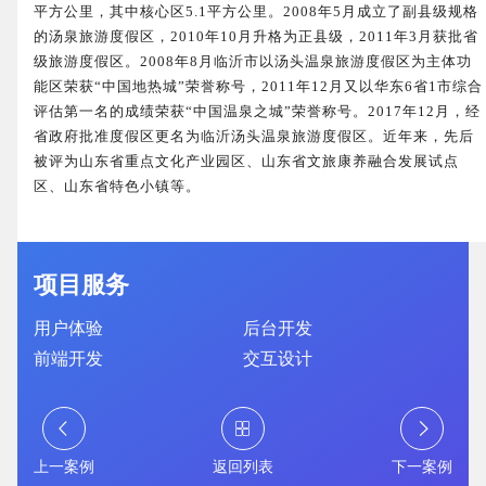
平方公里，其中核心区5.1平方公里。2008年5月成立了副县级规格
的汤泉旅游度假区，2010年10月升格为正县级，2011年3月获批省
级旅游度假区。2008年8月临沂市以汤头温泉旅游度假区为主体功
能区荣获“中国地热城”荣誉称号，2011年12月又以华东6省1市综合
企业网站建设
·
营销型网站建设
·
SEO搜索优
评估第一名的成绩荣获“中国温泉之城”荣誉称号。2017年12月，经
省政府批准度假区更名为临沂汤头温泉旅游度假区。近年来，先后
被评为山东省重点文化产业园区、山东省文旅康养融合发展试点
GEO生成式引擎优化
·
外贸独立站建设
·
区、山东省特色小镇等。
英文及多语言网站建设
·
微信小程序开发
·
项目服务
用户体验
后台开发
前端开发
交互设计
网站运维与内容优化
上一案例
返回列表
下一案例