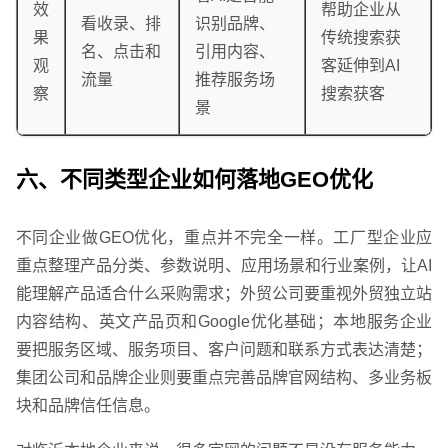
效
帮助企业从
企业网站建设
·
营销型网站建设
·
SEO搜索优
看收录、排
识别品牌、
果
传统搜索获
名、点击和
引用内容、
观
客延伸到AI
流量
推荐服务场
察
搜索获客
景
六、不同类型企业如何落地GEO优化
不同企业做GEO优化，重点并不完全一样。工厂型企业应
重点整理产品分类、参数说明、应用场景和行业案例，让AI
GEO生成式引擎优化
·
外贸独立站建设
·
能理解产品适合什么采购需求；外贸公司要重视外贸独立站
内容结构、英文产品页和Google优化基础；本地服务企业
要把服务区域、服务项目、客户问题和联系方式表达清楚；
集团公司和品牌企业则要重点完善品牌官网结构、多业务板
块和品牌信任信息。