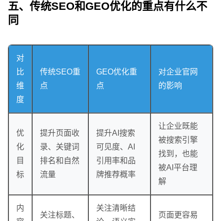
五、传统SEO和GEO优化的重点有什么不
同
对
比
传统SEO重
GEO优化重
对企业官网
维
点
点
的影响
度
让企业既能
优
提升页面收
提升AI搜索
被搜索引擎
化
录、关键词
可见度、AI
找到，也能
目
排名和自然
引用率和品
被AI平台理
标
流量
牌推荐概率
解
内
关注清晰结
关注标题、
页面更容易