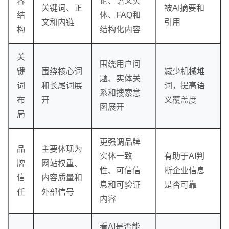
容
论、语义实
关键词、正
被AI摘要和
结
体、FAQ和
文和内链
引用
构
结构化内容
关
围绕用户问
键
围绕核心词
减少机械堆
题、实体关
词
和长尾词展
词，提高语
系和搜索意
布
开
义覆盖度
图展开
局
更强调品牌
品
主要体现为
实体一致
有助于AI判
牌
网站权重、
性、可信信
断企业信息
信
内容质量和
息和可验证
是否可靠
任
外部信号
内容
看AI是否能