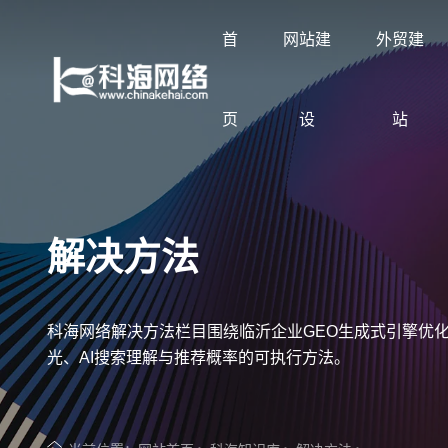
首
网站建
外贸建
页
设
站
让企业品牌价值更进一步
展示企业网站建设案例
按行业与需求定制方案
科海知识库
了解科海网络
解决方法
专注网站建设与搜索优化服务
覆盖集团官网、品牌官网、营销型网站与外
网站建设、SEO优化、GEO优化与线上获
分享企业网站建设、SEO优化、GEO优化
2002年至今专注企业网站建设与搜索优化
贸网站
客方案
与线上获客实战经验
科海网络解决方法栏目围绕临沂企业GEO生成式引擎优
光、AI搜索理解与推荐概率的可执行方法。