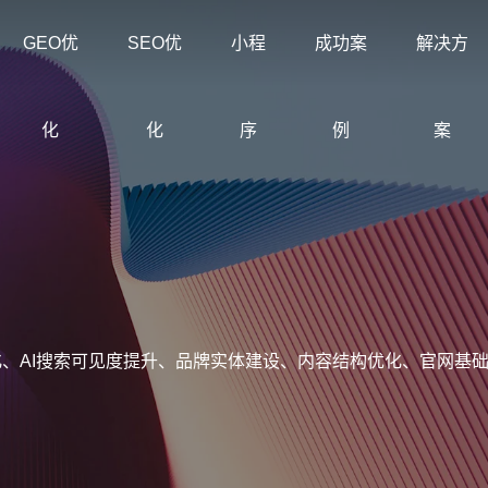
GEO优
SEO优
小程
成功案
解决方
化
化
序
例
案
创意品牌型网站建设
企业
解决方案
我们
企业品牌高端网站设计
营销
公司介绍
科海与
集团型网站
常见问题
购物
解决
定制化网站建设与优化方案
多种网
专注互联网品牌建设与搜索优
为企业提
求
集团企业官网建设案例
洞察建站排名获客难题
电子
沉淀
化
与线上获
化、AI搜索可见度提升、品牌实体建设、内容结构优化、官网基础
网站建设定制改版
购物
教育培训行业网
装饰公司网站建
节
定制化网站建设改版方案
零售
站建设方案
设解决方案
设
常见问题
外贸建站
行业案例
联系
企业
建站
了解建站、优化与服务流程问
外贸独立站与英文网站案例
拆解不同行业获客路径
专注
创意
早期
购物商城网站建
品牌形象网站建
外