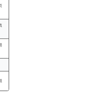
页
生成式引擎优化
·
外贸独立站建设
·
英文及多语言网站建
真
用
信小程序开发
·
网站运维与内容优化
链