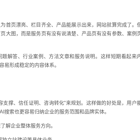
认为首页漂亮、栏目齐全、产品能展示出来，网站就算完成了。
首页大图，而是服务页有没有说清楚、产品页有没有参数、案例
分问题解答、行业案例、方法文章和服务说明。这样短期看起来
不容易形成稳定的内容体系。
容支撑、信任证明、咨询转化”来规划。这样做的好处是，用户
AI搜索也更容易归纳企业的服务范围和品牌实体。
速了解企业整体服务方向。
外贸独立站建设等具体业务。