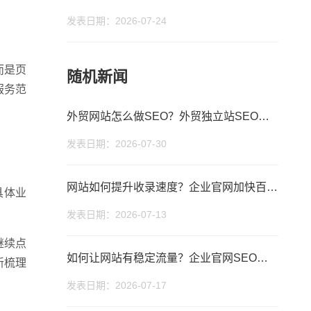
发表日期：2026-07-24
而是页
随机新闻
服务范
外贸网站怎么做SEO？外贸独立站SEO优化方法与获客技巧
发表日期：2026-07-30
话
微信号
网站如何提升收录速度？企业官网加快百度收录的方法
具体业
发表日期：2026-07-13
继续点
如何让网站有稳定流量？企业官网SEO与GEO获客方法
新梳理
发表日期：2026-07-17