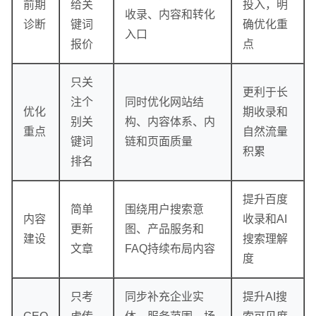
前期
给关
投入，明
收录、内容和转化
诊断
键词
确优化重
入口
报价
点
只关
更利于长
注个
同时优化网站结
优化
期收录和
联系电话
微信号
别关
构、内容体系、内
重点
自然流量
键词
链和页面质量
积累
排名
提升百度
简单
围绕用户搜索意
内容
收录和AI
更新
图、产品服务和
建设
搜索理解
文章
FAQ持续布局内容
度
只考
同步补充企业实
提升AI搜