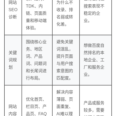
网站
为什么不
TDK、内
搜索表现不
SEO
收录、排
链、页面质
稳定的企
诊断
名弱或转
量和移动端
业。
化差。
体验。
围绕核心业
避免关键
企业网站建设
·
营销型网站建设
·
SEO搜索优
想做百度自
务、地区
词混乱，
关键
然排名的本
词、产品
提升页面
词规
地企业、工
词、问题词
与用户搜
划
厂和服务企
和长尾词进
索意图的
业。
行布局。
匹配度。
解决内容
优化首页、
薄弱、页
产品或服务
网站
栏目页、产
面重复、
较多，需要
内容
品页、FAQ
AI难以理