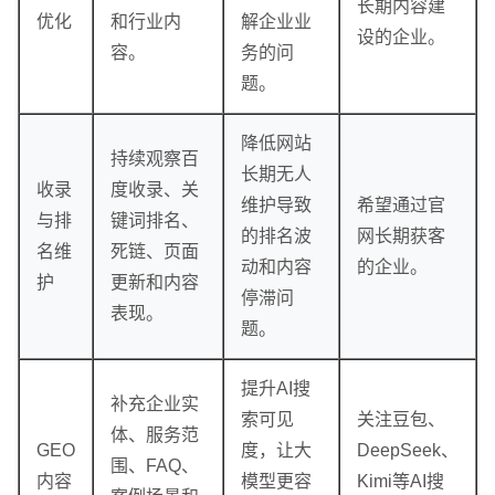
GEO生成式引擎优化
·
外贸独立站建设
·
长期内容建
优化
和行业内
解企业业
设的企业。
容。
务的问
题。
降低网站
持续观察百
长期无人
收录
度收录、关
维护导致
希望通过官
与排
键词排名、
的排名波
网长期获客
名维
死链、页面
动和内容
的企业。
护
更新和内容
停滞问
表现。
英文及多语言网站建设
·
微信小程序开发
·
题。
提升AI搜
补充企业实
索可见
关注豆包、
体、服务范
GEO
度，让大
DeepSeek、
围、FAQ、
内容
模型更容
Kimi等AI搜