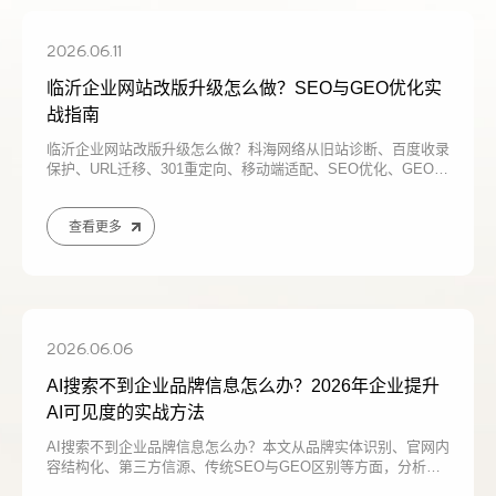
2026.06.11
临沂企业网站改版升级怎么做？SEO与GEO优化实
战指南
临沂企业网站改版升级怎么做？科海网络从旧站诊断、百度收录
保护、URL迁移、301重定向、移动端适配、SEO优化、GEO生
成式优化和长期运维等方面，解析临沂企业如何从展示型官网升
级为获客型网站。
查看更多
请输入您的公司名称
您的称呼
2026.06.06
AI搜索不到企业品牌信息怎么办？2026年企业提升
AI可见度的实战方法
AI搜索不到企业品牌信息怎么办？本文从品牌实体识别、官网内
容结构化、第三方信源、传统SEO与GEO区别等方面，分析企
业为什么在豆包、DeepSeek、Kimi等AI平台中无法被准确识