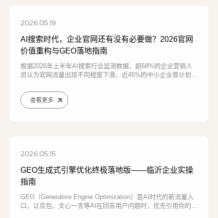
2026.05.19
企业网站建设
·
营销型网站建设
·
SEO搜索优
AI搜索时代，企业官网还有没有必要做？2026官网
价值重构与GEO落地指南
根据2026年上半年AI搜索行业监测数据，超68%的企业营销人
员认为官网流量出现不同程度下滑，近45%的中小企业曾计划关
GEO生成式引擎优化
·
外贸独立站建设
·
停官网、暂停官网维护，或者将主要精力转向短视频、社交平台
和第三方内容平台，行业普
查看更多
英文及多语言网站建设
·
微信小程序开发
·
2026.05.15
GEO生成式引擎优化终极落地版——临沂企业实操
网站运维与内容优化
指南
GEO（Generative Engine Optimization）是AI时代的新流量入
口，让豆包、文心一言等AI在回答用户问题时，优先引用你的品
牌、产品和服务。GEO不是传统SEO抢网页点击，而是