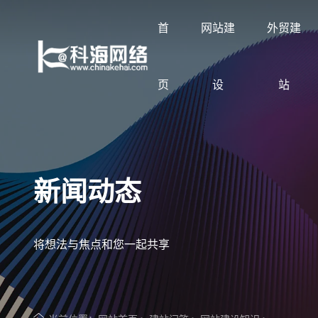
首
网站建
外贸建
页
设
站
让企业品牌价值更进一步
展示企业网站建设案例
按行业与需求定制方案
科海知识库
了解科海网络
新闻动态
专注网站建设与搜索优化服务
覆盖集团官网、品牌官网、营销型网站与外
网站建设、SEO优化、GEO优化与线上获
分享企业网站建设、SEO优化、GEO优化
2002年至今专注企业网站建设与搜索优化
贸网站
客方案
与线上获客实战经验
将想法与焦点和您一起共享