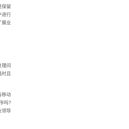
是保留
手机
户进行
1396991573
扩展业
处理问
耗时且
有移动
站建设
·
营销型网站建设
·
SEO搜索优化
·
序吗?
业领导