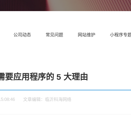
题
务
外贸型网站制作
集团
设解决方案
设解决方案
决
临沂外贸企业建设英文/多语言
适合
独立站
门户网站建设解
营销型网站建设
企
决方案
解决方案
决
公司动态
常见问题
网站维护
小程序专
需要应用程序的 5 大理由
3 15:08:46 文章编辑：临沂科海网络