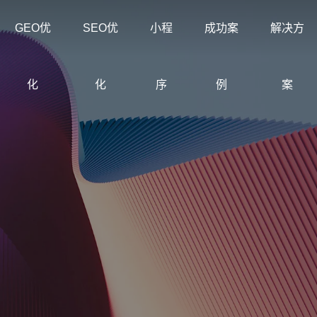
GEO优
SEO优
小程
成功案
解决方
化
化
序
例
案
创意品牌型网站建设
企业
解决方案
我们
企业品牌高端网站设计
营销
公司介绍
科海与
集团型网站
常见问题
购物
解决
定制化网站建设与优化方案
多种网
专注互联网品牌建设与搜索优
为企业提
求
集团企业官网建设案例
洞察建站排名获客难题
电子
沉淀
化
与线上获
网站建设定制改版
购物
教育培训行业网
装饰公司网站建
节
定制化网站建设改版方案
零售
站建设方案
设解决方案
设
常见问题
外贸建站
行业案例
联系
企业
建站
了解建站、优化与服务流程问
外贸独立站与英文网站案例
拆解不同行业获客路径
专注
创意
早期
购物商城网站建
品牌形象网站建
外