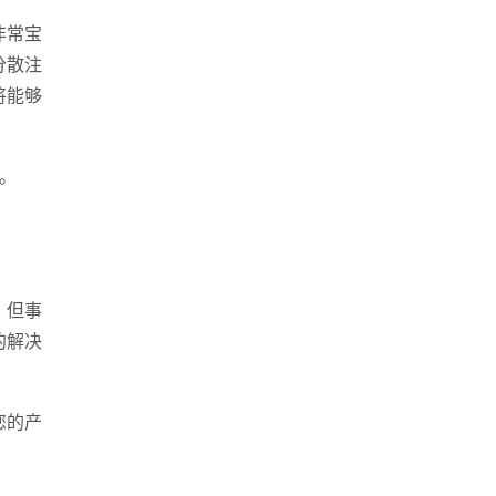
非常宝
分散注
将能够
。
。但事
的解决
您的产