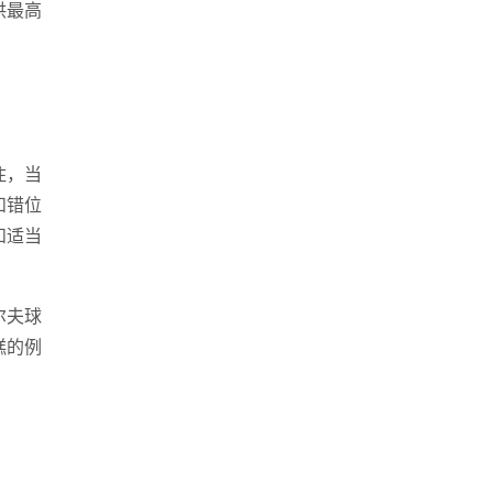
供最高
生成式引擎优化
·
外贸独立站建设
·
英文及多语言网站建
住，当
和错位
和适当
信小程序开发
·
网站运维与内容优化
尔夫球
糕的例