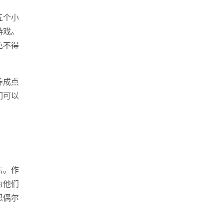
五个小
游戏。
免不得
养成点
们可以
店。作
为他们
座机
忍偶尔
0539-812024