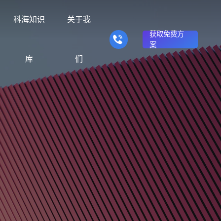
科海知识
关于我
获取免费方
案
库
们
营销型网站建设
响应式网站建设
的产品
推广转化获客网站
适应电脑、平板和手机终端
众不同
理念与信仰
商城网站
方法
行业门户网站
对比决策
站建设服务满足企业需
供网站建设、SEO优化
我们用24年时间搭建了“创意+整
商务平台建设案例
建站优化实操方法
行业门户网站平台开发
辅助企业选择合适方案
客服务
合+营销+优化”一体化服务模式
商城系统开发
手机微信网站建设
能环保网站建
在线电子商务网站
移动端网站与微信端展示开
解决方案
发
我们
品牌官网
知识
企业营销网站
品牌建设与搜索优化服
品牌型网站建设案例
建站知识问题
营销型网站建立企业公信力
贸网站建设解