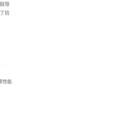
就导
站建设
·
营销型网站建设
·
SEO搜索优化
·
了捡
生成式引擎优化
·
外贸独立站建设
·
英文及多语言网站建
择性能
信小程序开发
·
网站运维与内容优化