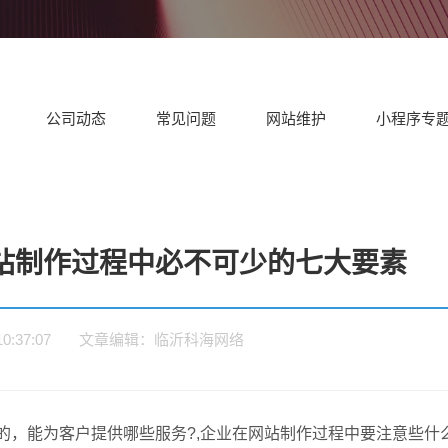
题
务
外贸型网站制作
集团
设解决方案
设解决方案
决
临沂外贸企业建设英文/多语言
适合
独立站
门户网站建设解
营销型网站建设
企
决方案
解决方案
决
公司动态
常见问题
网站维护
小程序专
站制作过程中必不可少的七大要素
5 10:37:07 文章编辑：临沂科海网络
，能为客户提供哪些服务?,企业在网站制作过程中要注意些什