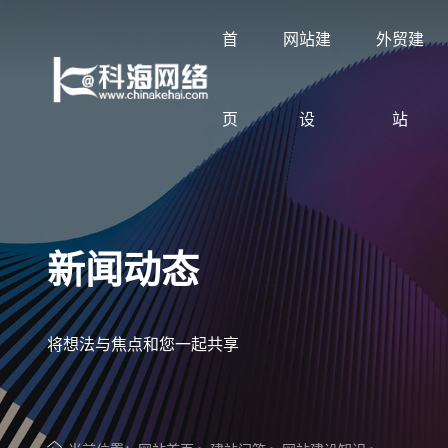
首
网站建
外贸建
页
设
站
让企业品牌价值更进一步
展示企业网站建设案例
按行业与需求定制方案
科海知识库
了解科海网络
新闻动态
专注网站建设与搜索优化服务
覆盖集团官网、品牌官网、营销型网站与外
网站建设、SEO优化、GEO优化与线上获
分享企业网站建设、SEO优化、GEO优化
2002年至今专注企业网站建设与搜索优化
贸网站
客方案
与线上获客实战经验
将想法与焦点和您一起共享