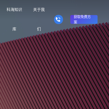
科海知识
关于我
获取免费方
案
库
们
营销型网站建设
响应式网站建设
的产品
推广转化获客网站
适应电脑、平板和手机终端
众不同
理念与信仰
商城网站
方法
行业门户网站
对比决策
站建设服务满足企业需
供网站建设、SEO优化
我们用24年时间搭建了“创意+整
商务平台建设案例
建站优化实操方法
行业门户网站平台开发
辅助企业选择合适方案
客服务
合+营销+优化”一体化服务模式
商城系统开发
手机微信网站建设
能环保网站建
在线电子商务网站
移动端网站与微信端展示开
解决方案
发
我们
品牌官网
知识
企业营销网站
品牌建设与搜索优化服
品牌型网站建设案例
建站知识问题
营销型网站建立企业公信力
贸网站建设解