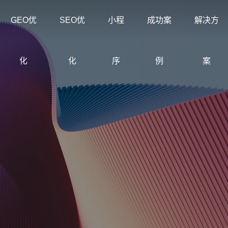
GEO优
SEO优
小程
成功案
解决方
化
化
序
例
案
创意品牌型网站建设
企业
解决方案
我们
企业品牌高端网站设计
营销
公司介绍
科海与
集团型网站
常见问题
购物
解决
定制化网站建设与优化方案
多种网
专注互联网品牌建设与搜索优
为企业提
求
集团企业官网建设案例
洞察建站排名获客难题
电子
沉淀
化
与线上获
网站建设定制改版
购物
教育培训行业网
装饰公司网站建
节
定制化网站建设改版方案
零售
站建设方案
设解决方案
设
常见问题
外贸建站
行业案例
联系
企业
建站
了解建站、优化与服务流程问
外贸独立站与英文网站案例
拆解不同行业获客路径
专注
创意
早期
购物商城网站建
品牌形象网站建
外