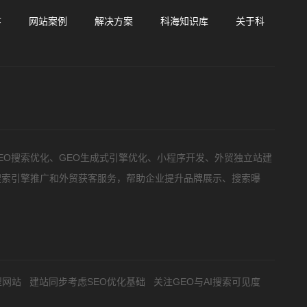
预算
1万以内
1万-3万
3万-5万
5万以上
序
网站案例
解决方案
科海知识库
关于科
要方案后报价
EO搜索优化、GEO生成式引擎优化、小程序开发、外贸独立站建
搜索引擎推广和外贸获客服务，帮助企业提升品牌展示、搜索曝
型网站
建站同步考虑SEO优化基础
关注GEO与AI搜索可见度