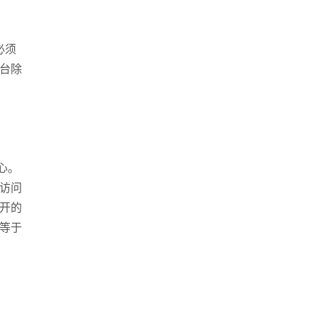
必须
台除
座机
0539-812024
手机
心。
1396991573
访问
开的
等于