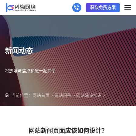
获取免费方案
新闻动态
将想法与焦点和您一起共享
当前位置：
网站首页
>
建站问答
>
网站建设知识
>
网站新闻页面应该如何设计？