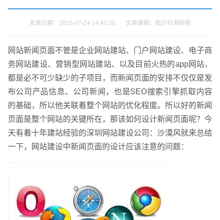
发表日期：2015-07-24 14:42:30 文章编辑：临沂科海网络
网站新闻页面不管是企业网站建站、门户网站建设、电子商
务网站建设、营销型网站建站、以及目前火热的app网站，
都是必不可少缺少的子项目，而新闻页面的安排不仅仅是发
布公司产品信息、公司新闻，也是SEO搜索引擎抓取内容
的基础，所以他关联着整个网站的优化程度。所以好的新闻
页面是整个网站的关键所在，那该如何设计新闻页面呢？今
天有着十年建站经验的深圳网站建设公司：沙漠风就来总结
一下，网站建设中新闻页面的设计应该注意的问题：
请输入您的公司名称
您的称呼