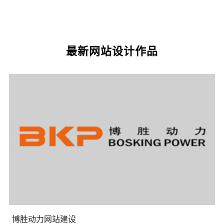
GEO生成式引擎优化
·
外贸独立站建设
·
最新网站设计作品
英文及多语言网站建设
·
微信小程序开发
·
网站运维与内容优化
博胜动力网站建设