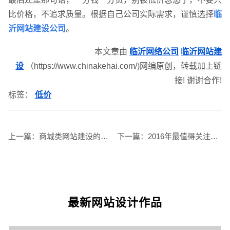
比价格，不追求质量。根据自己公司实际需求，谨慎选择
临
GEO生成式引擎优化
·
外贸独立站建设
·
沂网站建设公司
。
本文章由
临沂网络公司
临沂网站建
设
（https://www.chinakehai.com/)网编原创，转载加上链
接! 谢谢合作!
英文及多语言网站建设
·
微信小程序开发
·
标签：
低价
上一篇：
商城类网站建设的应做好五个方面
下一篇：
2016年最值得关注的网页设计趋势，临沂网站建设总结分享
网站运维与内容优化
最新网站设计作品