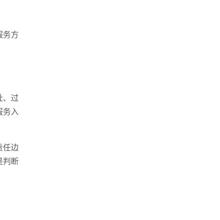
服务方
址、过
服务入
责任边
是判断