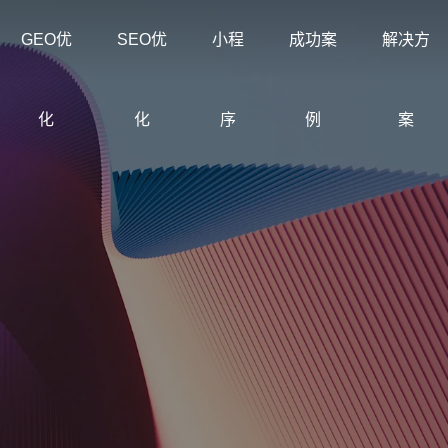
GEO优
SEO优
小程
成功案
解决方
化
化
序
例
案
创意品牌型网站建设
企业
解决方案
我们
企业品牌高端网站设计
营销
公司介绍
科海与
集团型网站
常见问题
购物
解决
定制化网站建设与优化方案
多种网
专注互联网品牌建设与搜索优
为企业提
求
集团企业官网建设案例
洞察建站排名获客难题
电子
沉淀
化
与线上获
网站建设定制改版
购物
教育培训行业网
装饰公司网站建
节
定制化网站建设改版方案
零售
站建设方案
设解决方案
设
常见问题
外贸建站
行业案例
联系
企业
建站
了解建站、优化与服务流程问
外贸独立站与英文网站案例
拆解不同行业获客路径
专注
创意
早期
购物商城网站建
品牌形象网站建
外