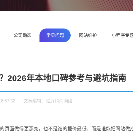
题
务
外贸型网站制作
集团
设解决方案
设解决方案
决
临沂外贸企业建设英文/多语言
适合
独立站
门户网站建设解
营销型网站建设
企
决方案
解决方案
决
公司动态
常见问题
网站维护
小程序专
？2026年本地口碑参考与避坑指南
2 16:57:32 文章编辑：临沂科海网络
谁的页面做得更漂亮，也不是谁的报价最低，而是谁能把网站做