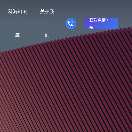
科海知识
关于我
获取免费方
案
库
们
营销型网站建设
响应式网站建设
的产品
推广转化获客网站
适应电脑、平板和手机终端
众不同
理念与信仰
商城网站
方法
行业门户网站
对比决策
站建设服务满足企业需
供网站建设、SEO优化
我们用24年时间搭建了“创意+整
商务平台建设案例
建站优化实操方法
行业门户网站平台开发
辅助企业选择合适方案
客服务
合+营销+优化”一体化服务模式
商城系统开发
手机微信网站建设
能环保网站建
在线电子商务网站
移动端网站与微信端展示开
解决方案
发
我们
品牌官网
知识
企业营销网站
品牌建设与搜索优化服
品牌型网站建设案例
建站知识问题
营销型网站建立企业公信力
贸网站建设解