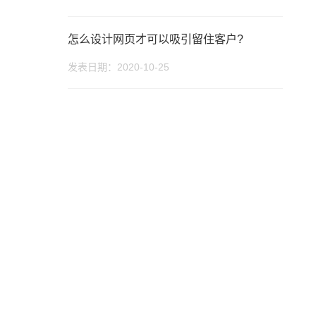
怎么设计网页才可以吸引留住客户?
发表日期：2020-10-25
话
微信号