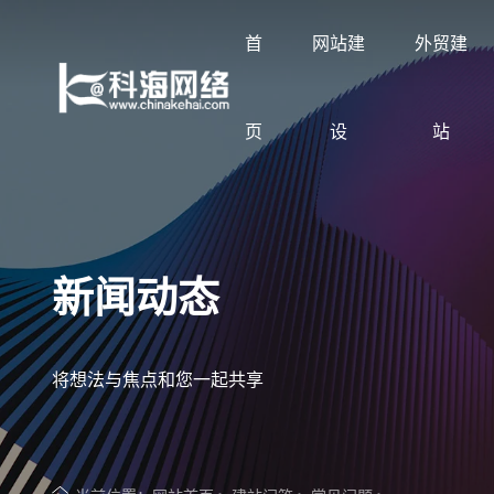
首
网站建
外贸建
页
设
站
让企业品牌价值更进一步
展示企业网站建设案例
按行业与需求定制方案
科海知识库
了解科海网络
新闻动态
专注网站建设与搜索优化服务
覆盖集团官网、品牌官网、营销型网站与外
网站建设、SEO优化、GEO优化与线上获
分享企业网站建设、SEO优化、GEO优化
2002年至今专注企业网站建设与搜索优化
贸网站
客方案
与线上获客实战经验
将想法与焦点和您一起共享