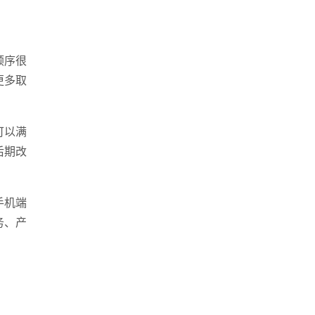
顺序很
更多取
可以满
后期改
手机端
务、产
座机
0539-812024