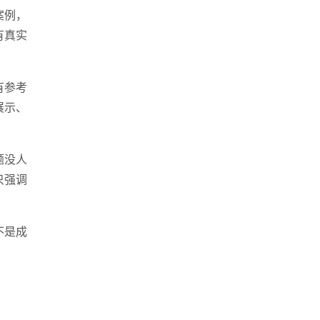
案例，
有真实
生成式引擎优化
·
外贸独立站建设
·
英文及多语言网站建
有参考
展示、
题没人
信小程序开发
·
网站运维与内容优化
只强调
不是成