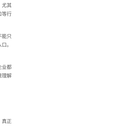
。尤其
手机
口等行
1396991573
不能只
入口。
企业都
速理解
站建设
·
营销型网站建设
·
SEO搜索优化
·
。真正