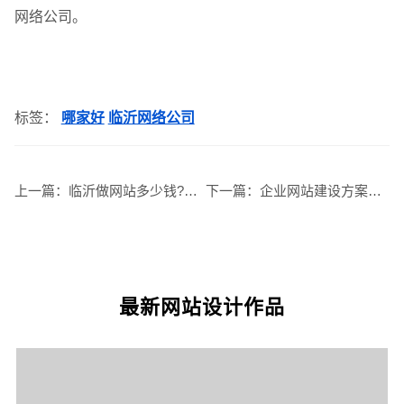
GEO生成式引擎优化
·
外贸独立站建设
·
网络公司。
英文及多语言网站建设
·
微信小程序开发
·
标签：
哪家好
临沂网络公司
上一篇：
临沂做网站多少钱?临沂网站建设套餐最新报价
下一篇：
企业网站建设方案都应该包括哪些内容
网站运维与内容优化
最新网站设计作品