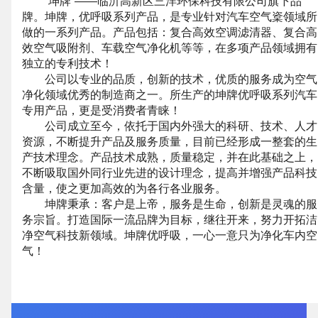
“坤牌”——临沂高新区三洋环保科技有限公司旗下品
企业网站建设
·
营销型网站建设
·
SEO搜索优
牌。坤牌，优呼吸系列产品，是专业针对汽车空气楶领域所
做的一系列产品。产品包括：复合高效空调滤清器、复合高
效空气吸附剂、车载空气净化机等等，在多项产品领域拥有
独立的专利技术！
GEO生成式引擎优化
·
外贸独立站建设
·
公司以专业的品质，创新的技术，优质的服务成为空气
净化领域优秀的制造商之一。所生产的坤牌优呼吸系列汽车
专用产品，更是受消费者青睐！
公司成立至今，依托于国内外强大的科研、技术、人才
资源，不断提升产品及服务质量，目前已经形成一整套的生
英文及多语言网站建设
·
微信小程序开发
·
产技术理念。产品技术成熟，质量稳定，并在此基础之上，
不断吸取国外同行业先进的设计理念，提高并增强产品科技
含量，使之更加高效的为各行各业服务。
坤牌秉承：客户是上帝，服务是生命，创新是灵魂的服
网站运维与内容优化
务宗旨。打造国际一流品牌为目标，继往开来，努力开拓洁
净空气科技新领域。坤牌优呼吸，一心一意只为净化车内空
气！