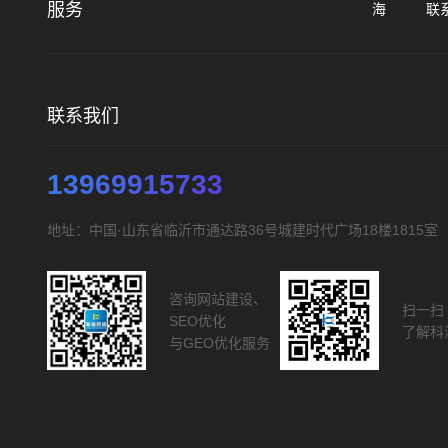
服务
海
联
联系我们
13969915733
地址：中国·山东省临沂市通达路36号城建时代广场18楼1815室
咨询网站建设、
扫一扫
SEO优化
了解科
与GEO优化服务