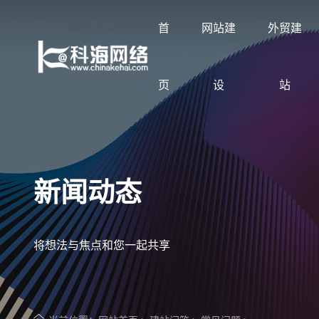
首
网站建
外贸建
页
设
站
让企业品牌价值更进一步
展示企业网站建设案例
按行业与需求定制方案
科海知识库
了解科海网络
新闻动态
专注网站建设与搜索优化服务
覆盖集团官网、品牌官网、营销型网站与外
网站建设、SEO优化、GEO优化与线上获
分享企业网站建设、SEO优化、GEO优化
2002年至今专注企业网站建设与搜索优化
贸网站
客方案
与线上获客实战经验
将想法与焦点和您一起共享