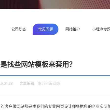
题
务
外贸型网站制作
集团
设解决方案
设解决方案
决
临沂外贸企业建设英文/多语言
适合
独立站
门户网站建设解
营销型网站建设
企
决方案
解决方案
决
公司动态
常见问题
网站维护
小程序专
不是找些网站模板来套用？
9 16:04:33 文章编辑：临沂科海网络
请输入
的客户做网站都是由我们的专业网页设计师根据您的企业实际