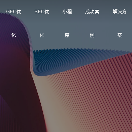
GEO优
SEO优
小程
成功案
解决方
化
化
序
例
案
创意品牌型网站建设
企业
解决方案
我们
企业品牌高端网站设计
营销
公司介绍
科海与
集团型网站
常见问题
购物
解决
定制化网站建设与优化方案
多种网
专注互联网品牌建设与搜索优
为企业提
求
集团企业官网建设案例
洞察建站排名获客难题
电子
沉淀
化
与线上获
网站建设定制改版
购物
教育培训行业网
装饰公司网站建
节
定制化网站建设改版方案
零售
站建设方案
设解决方案
设
常见问题
外贸建站
行业案例
联系
企业
建站
了解建站、优化与服务流程问
外贸独立站与英文网站案例
拆解不同行业获客路径
专注
创意
早期
购物商城网站建
品牌形象网站建
外