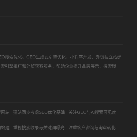
预算
1万以内
1万-3万
3万-5万
5万以上
EO搜索优化、GEO生成式引擎优化、小程序开发、外贸独立站建
搜索引擎推广和外贸获客服务，帮助企业提升品牌展示、搜索曝
要方案后报价
型网站
建站同步考虑SEO优化基础
关注GEO与AI搜索可见度
网站建
重视搜索收录与关键词曝光
注重客户咨询与询盘转化