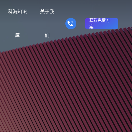
科海知识
关于我
获取免费方
案
库
们
营销型网站建设
响应式网站建设
的产品
推广转化获客网站
适应电脑、平板和手机终端
众不同
理念与信仰
商城网站
方法
行业门户网站
对比决策
站建设服务满足企业需
供网站建设、SEO优化
我们用24年时间搭建了“创意+整
商务平台建设案例
建站优化实操方法
行业门户网站平台开发
辅助企业选择合适方案
客服务
合+营销+优化”一体化服务模式
商城系统开发
手机微信网站建设
能环保网站建
在线电子商务网站
移动端网站与微信端展示开
解决方案
发
我们
品牌官网
知识
企业营销网站
品牌建设与搜索优化服
品牌型网站建设案例
建站知识问题
营销型网站建立企业公信力
贸网站建设解