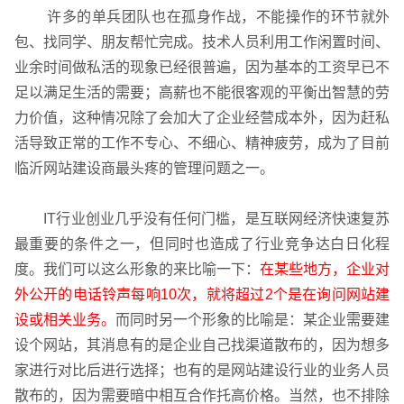
许多的单兵团队也在孤身作战，不能操作的环节就外
包、找同学、朋友帮忙完成。技术人员利用工作闲置时间、
业余时间做私活的现象已经很普遍，因为基本的工资早已不
足以满足生活的需要；高薪也不能很客观的平衡出智慧的劳
力价值，这种情况除了会加大了企业经营成本外，因为赶私
活导致正常的工作不专心、不细心、精神疲劳，成为了目前
临沂网站建设商最头疼的管理问题之一。
IT行业创业几乎没有任何门槛，是互联网经济快速复苏
最重要的条件之一，但同时也造成了行业竞争达白日化程
度。我们可以这么形象的来比喻一下：
在某些地方，企业对
外公开的电话铃声每响10次，就将超过2个是在询问网站建
设或相关业务。
而同时另一个形象的比喻是：某企业需要建
设个网站，其消息有的是企业自己找渠道散布的，因为想多
请输入您的公司名称
您的称呼
家进行对比后进行选择；也有的是网站建设行业的业务人员
散布的，因为需要暗中相互合作托高价格。当然，也不排除