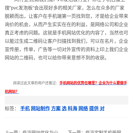
搜“pvc发泡板“会出现好多的相关厂家，怎么在众多的厂家
脱颖而出，让客户在手机端第一页找到您，才是给企业带来
询价的机会，从而产生实实在在的利益，是网络公司和企业
真正考虑的问题。这就是手机网站优化的内容了，当然也可
以能过生成二维码让客户扫描找到我们，可以在名片，企业
宣传册，传单，广告等一切对外宣传的资料上印上我们企业
网站的二维码，也可以给你带来意想不到的收获。
企业网站建设
·
营销型网站建设
·
SEO搜索优
阅读过此文章的用户还看过：
手机网站的优势在哪里？企业为什么要做手
机网站？
GEO生成式引擎优化
·
外贸独立站建设
·
标签：
手机
网站制作
方案
选
科海
网络
提供
对
英文及多语言网站建设
·
微信小程序开发
·
上一篇：
临沂网站优化与山东阳光锅炉达成优化合作
下一篇：
临沂定制手机版网站建设流程有哪些？