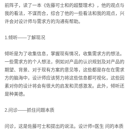
前阵子，读了一本《佐藤可士和的超整理术》，他的观点与
我的看法，不谋而合，综合了他的一些看法和我的观点，兴
许会对设计师与需求方的沟通有帮助。
1.倾听——了解现况
企业网站建设
·
营销型网站建设
·
SEO搜索优
倾听是为了收集信息，掌握现有情况，收集需求方的想法。
一些需求方的个人想法，例如对产品的认识规划及对产品的
期望、背景、对于现有方案的意见等，这些都是存在在需求
方的脑海中，设计师应该努力将这些信息都可视化，这些因
素对你的设计将会有很大的启发和灵感激发。此外，倾听还
是种美德。
GEO生成式引擎优化
·
外贸独立站建设
·
2.问诊——抓住问题本质
问诊，这是佐藤可士和提出的说法。设计师=医生 问的本质