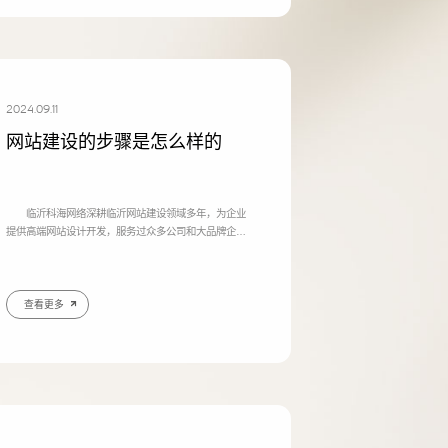
2024.09.11
网站建设的步骤是怎么样的
临沂科海网络深耕临沂网站建设领域多年，为企业
提供高端网站设计开发，服务过众多公司和大品牌企业
客户。 有很多的客户来电问我们，网站建设的步骤
是怎么样的，根据我们多年的网站建设经验来讲，网站
建设的步骤主要分为四个阶段，我们来分别讲一下这四
个步聚的细节。 临沂网站建设步骤主要分为四个步
查看更多
话
微信号
骤： 一、策划阶段 在网站建设开始策划阶段，
需要注意以下几个关键内容： (1)明确网站的目标和
定位 (2