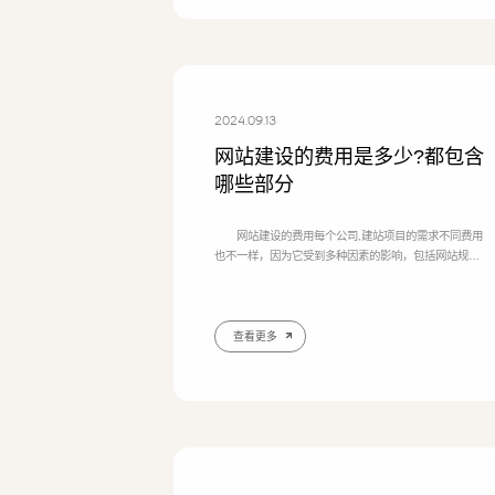
2024.09.13
网站建设的费用是多少?都包含
哪些部分
网站建设的费用每个公司,建站项目的需求不同费用
也不一样，因为它受到多种因素的影响，包括网站规
模、功能需求、设计风格、技术实现等。一般来说，网
站建设的费用可以大致分为以下几个部分： 下面是
一些通常
查看更多