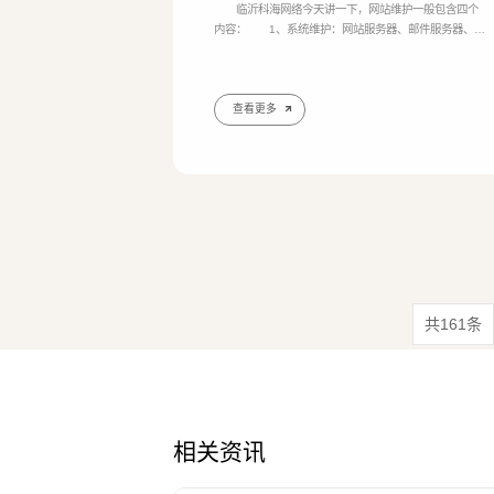
临沂科海网络今天讲一下，网站维护一般包含四个
内容： 1、系统维护：网站服务器、邮件服务器、系
统程序及安全性维护。网站遇突发事件紧急恢复，木马
病毒清除 2、数据维护：数据库后台数据录入(图片
处理+文字表格)，数据库后台维护管理 ，网站建设的数
据导入导出。 3、网页维护：网站建设网页(文字图
查看更多
片)内容更新 ，改变网站结构、页面风格的更新，首页或
动态页面的修改更新 ，链接检查、内容审核。 4、
共161条
相关资讯