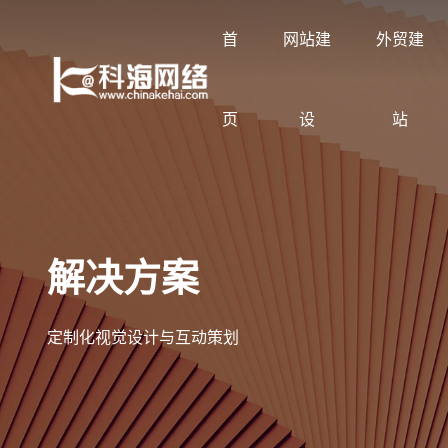
首
网站建
外贸建
页
设
站
让企业品牌价值更进一步
展示企业网站建设案例
按行业与需求定制方案
科海知识库
了解科海网络
解决方案
专注网站建设与搜索优化服务
覆盖集团官网、品牌官网、营销型网站与外
网站建设、SEO优化、GEO优化与线上获
分享企业网站建设、SEO优化、GEO优化
2002年至今专注企业网站建设与搜索优化
贸网站
客方案
与线上获客实战经验
定制化视觉设计与互动策划