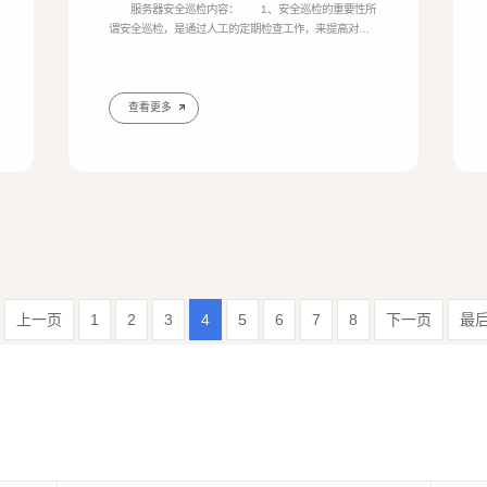
服务器安全巡检内容： 1、安全巡检的重要性所
谓安全巡检，是通过人工的定期检查工作，来提高对服
务器安全的管理。定期的巡检工作不但可以及时发现一
些安全漏洞和异常，还可以及时发现一些日常管理的问
题，为服务器的安全和管理措施的整改做好基础。巡检
可以做为一项例行的工作来做，具有非常重要的作
查看更多
用。 2、安全巡检的关注点安全巡检的主要关注点是
系统的异常，因此在一台服务器上线前做好一份系统状
态的镜像就必须了
企业网
上一页
1
2
3
4
5
6
7
8
下一页
最
GEO