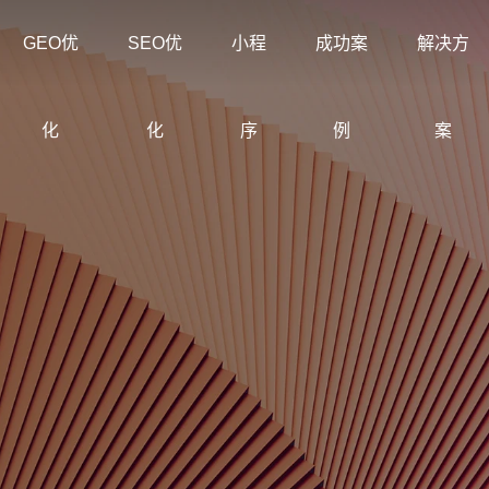
GEO优
SEO优
小程
成功案
解决方
化
化
序
例
案
创意品牌型网站建设
企业
解决方案
我们
企业品牌高端网站设计
营销
公司介绍
科海与
集团型网站
常见问题
购物
解决
定制化网站建设与优化方案
多种网
专注互联网品牌建设与搜索优
为企业提
求
集团企业官网建设案例
洞察建站排名获客难题
电子
沉淀
化
与线上获
网站建设定制改版
购物
教育培训行业网
装饰公司网站建
节
定制化网站建设改版方案
零售
站建设方案
设解决方案
设
常见问题
外贸建站
行业案例
联系
企业
建站
了解建站、优化与服务流程问
外贸独立站与英文网站案例
拆解不同行业获客路径
专注
创意
早期
购物商城网站建
品牌形象网站建
外