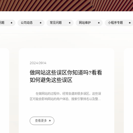
题
务
外贸型网站制作
集团
设解决方案
设解决方案
决
临沂外贸企业建设英文/多语言
适合
独立站
门户网站建设解
营销型网站建设
企
问题
公司动态
常见问题
网站维护
小程序专题
决方案
解决方案
决
2024.09.14
做网站这些误区你知道吗?看看
如何避免这些误区
在做网站的过程中，经常会遇到很多误区，这些误
区可能会影响网站的用户体验、搜索引擎排名以及整体
效果。以下是一些主要的误区及其简要分析： 1、定
制站贵，那我做个仿站吧 仿站做出来的网站结果就
请输入
是太相
查看更多