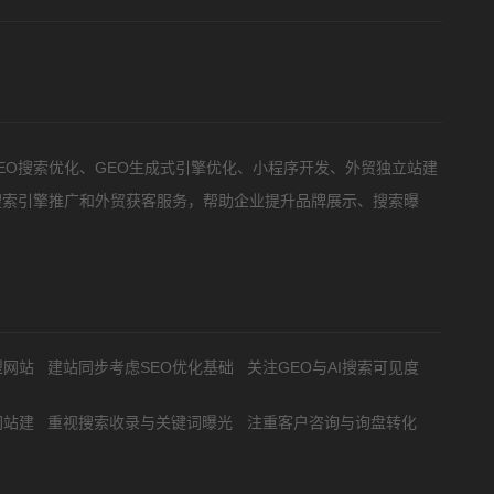
预算
1万以内
1万-3万
3万-5万
5万以上
EO搜索优化、GEO生成式引擎优化、小程序开发、外贸独立站建
搜索引擎推广和外贸获客服务，帮助企业提升品牌展示、搜索曝
要方案后报价
型网站
建站同步考虑SEO优化基础
关注GEO与AI搜索可见度
网站建
重视搜索收录与关键词曝光
注重客户咨询与询盘转化