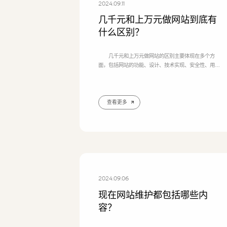
2024.09.11
几千元和上万元做网站到底有
什么区别？
几千元和上万元做网站的区别主要体现在多个方
面，包括网站的功能、设计、技术实现、安全性、用户
体验以及后续的维护和优化等。以下是对这些区别的详
细分析：维护和优化等。以下是对这些区别的详细分
析： 1. 网站功能 几千元网站：通常是一些简单
的静态网页或基础功能的动态网站，可能只包含基本的
查看更多
信息展示和少量的交互功能。 上万元网站：则可能
包含更复杂的功能，如用户登录系统、电子商务功能、
数据库集成、在线
2024.09.06
现在网站维护都包括哪些内
容？