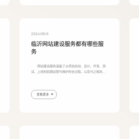
2024.09.13
临沂网站建设服务都有哪些服
务
网站建设服务涵盖了从项目启动、设计、开发、测
试、上线到后期运营与维护的全过程，以及与之相关的
各类增值服务。具体来说，网站建设服务主要包括以下
几个方面： 一、网站启动与需求分析 项目启
动：与客
查看更多
联系电