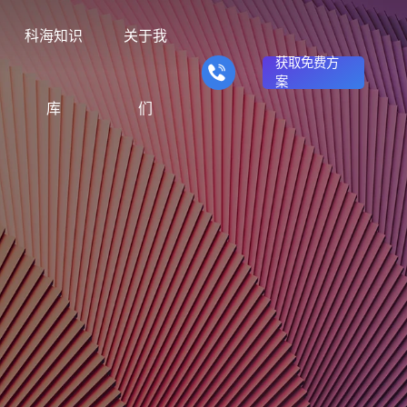
科海知识
关于我
获取免费方
案
库
们
营销型网站建设
响应式网站建设
的产品
推广转化获客网站
适应电脑、平板和手机终端
众不同
理念与信仰
商城网站
方法
行业门户网站
对比决策
站建设服务满足企业需
供网站建设、SEO优化
我们用24年时间搭建了“创意+整
商务平台建设案例
建站优化实操方法
行业门户网站平台开发
辅助企业选择合适方案
客服务
合+营销+优化”一体化服务模式
商城系统开发
手机微信网站建设
能环保网站建
在线电子商务网站
移动端网站与微信端展示开
解决方案
发
我们
品牌官网
知识
企业营销网站
品牌建设与搜索优化服
品牌型网站建设案例
建站知识问题
营销型网站建立企业公信力
贸网站建设解