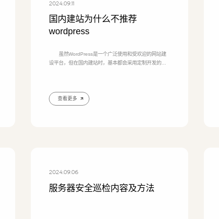
2024.09.11
国内建站为什么不推荐
wordpress
虽然WordPress是一个广泛使用和受欢迎的网站建
设平台，但在国内建站时，基本都会采用定制开发的源
码重新编写，可能不推荐使用WordPress，主要原因如
下： 访问速度和性能差： 由于WordPress是一
个基于PHP和MySQL的开源平台，它的服务器资源消耗
较高，特别是在访问流量较大的情况下。在国内，由于
查看更多
网络环境和服务器限制，WordPress的访问速度可能会
受到影响，导致网站加载速度
2024.09.06
服务器安全巡检内容及方法