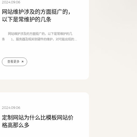
2024.09.06
网站维护涉及的方面挺广的，
以下是常维护的几条
网站维护涉及的方面挺广的，以下是常维护的几
条 1、服务器及相关软硬件的维护，对可能出现的问
题进行评估，制定响应时间; 2、制定相关网站维护
的规定，将网站维护制度化、规范化; 3、数据库维
护，有效地利用数据库是网站维护的重要内容，因此数
据库的维护要受到重视; 4、内容的更新、调整
查看更多
等; 5、做好网站安全管理，防范黑客入侵网站，检
查网站各个功能，链接是否有错。 当然还有其它的
一些维护内容
座机
0539-812024
2024.09.06
定制网站为什么比模板网站价
格高那么多
手机