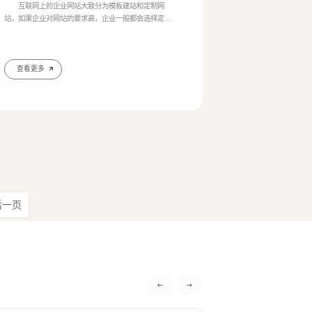
1396991573
互联网上的企业网站大致分为模板建站和定制网
站，如果企业对网站的要求高，企业一般都会选择定制
网站，一些预算低的就会选择模板网站，相比较而言，
定制网站需要出原型，UI设计稿，前端后台都是根据网
站内容定制开发，而模板网站直接套用模板，修改上面
的图片文字信息就可以。 定制网站相比于模板网站
查看更多
价格高的原因有几个方面： 1、需求分析与规划
定制网站需要更多的需求分析和规划阶段，开发团队需
要与客户进行沟
站建设
·
营销型网站建设
·
SEO搜索优化
·
后一页
生成式引擎优化
·
外贸独立站建设
·
英文及多语言网站建