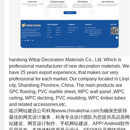
handong Witop Decoration Materials Co., Ltd. Which is
professional manufacturer of new decoration materials. We
have 25 years export experience, that makes our very
professional for each market. Our company located in Linyi
city, Shandong Province, China. The main products are
SPC flooring, PVC marble sheet, WPC wall panel ,WPC
ceiling, WPC decking, PVC moulding, WPC timber tubes
and related accessories,etc.
临沂网站建设公司科海www.chinakehai.com为确保您获得
最佳的网页设计服务，科海专业设计团队为您提供高品质网
站建设、网页设计制作、手机网站建设、APP/ Android软件
应用开发、多媒体触摸屏展示设计、SEO优化及网络营销