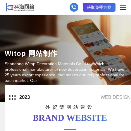
获取免费方案
Witop 网站制作
Shandong Witop Decoration Materials Co., Ltd. Which is
professional manufacturer of new decoration materials. We have
25 years export experience, that makes our very professional for
each market. Our
2023
WEB DESIGN
外贸型网站建设
BRAND WEBSITE