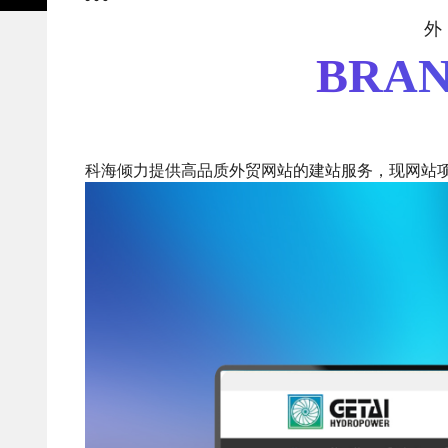
BRAN
科海倾力提供高品质外贸网站的建站服务，现网站