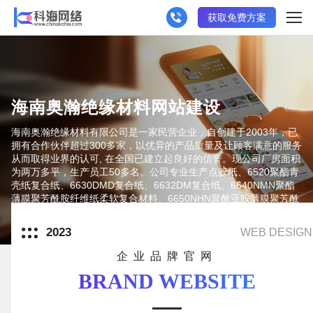
获取免费方案
海南奥瀚绝缘材料网站建设
海南奥瀚绝缘材料有限公司是一家民营企业，自创建于2003年，已
拥有合作伙伴超过300多家，以优异的产品质量及让顾客满意的服务
从而取得业界的认可, 在全国已建立起良好的信誉。现公司厂房面积
为两万多平，生产员工50多名。公司专业生产点胶纸、6520聚酯青
壳纸复合纸、6630DMD复合纸、6632DM复合纸、6640NMN聚酯
薄膜聚芳酰胺纤维纸柔软复合材料、6650NHN聚酰亚胺薄膜聚芳酰
胺纤维纸柔软复
2023
WEB DESIGN
企业品牌官网
BRAND WEBSITE