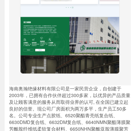
海南奥瀚绝缘材料有限公司是一家民营企业，自创建于
企业网站建设
·
营销型网站建设
·
SEO搜索优
2003年，已拥有合作伙伴超过300多家，以优异的产品质量
及让顾客满意的服务从而取得业界的认可, 在全国已建立起
良好的信誉。现公司厂房面积为两万多平，生产员工50多
名。公司专业生产点胶纸、6520聚酯青壳纸复合纸、
GEO生成式引擎优化
·
外贸独立站建设
·
6630DMD复合纸、6632DM复合纸、6640NMN聚酯薄膜聚
芳酰胺纤维纸柔软复合材料、6650NHN聚酰亚胺薄膜聚芳