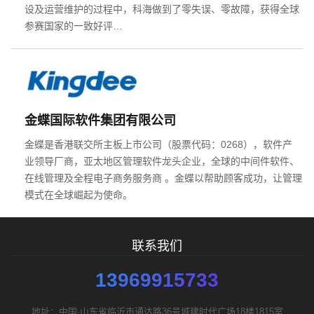
设及运营维护的过程中，科海做到了零失误、零故障，获得全球
参赛国家的一致好评…
您的预算
1万以内
1万-3万
3万-5万
金蝶国际软件集团有限公司
金蝶是香港联交所主板上市公司（股票代码：0268），软件产
业领导厂商，亚太地区管理软件龙头企业，全球的中间件软件、
需要方案后报价
在线管理及全程电子商务服务商 。金蝶以帮助顾客成功，让管理
模式在全球崛起为使命。
联系我们
13969915733
地址：中国·山东省临沂市通达路36号城建时代广场18楼1815室