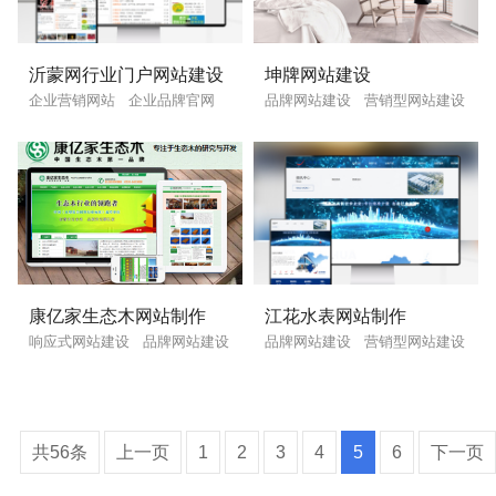
英文及多语言网站建设
·
微信小程序开发
·
沂蒙网行业门户网站建设
坤牌网站建设
企业营销网站
企业品牌官网
品牌网站建设
营销型网站建设
网站运维与内容优化
康亿家生态木网站制作
江花水表网站制作
响应式网站建设
品牌网站建设
品牌网站建设
营销型网站建设
您的预算
共56条
上一页
1
2
3
4
5
6
下一页
1万以内
1万-3万
3万-5万