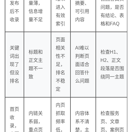
发布
量薄，
摘要、
进入
问题，是否
后不
信息增
可引用
有效
有结论、表
收录
量不足
内容
索引
格和FAQ
页面
关键
相关
AI难以
标题和
检查H1、
词出
性不
判断页
正文主
H2、正文
现了
足，
面适合
题不一
段落是否围
但没
排名
回答什
致
绕同一主题
排名
不稳
么问题
定
内页
首页
内链关
抓取
内容体
检查服务
收
系弱，
频率
系不清
页、文章
录，
重点页
低，
楚，主
页、案例页