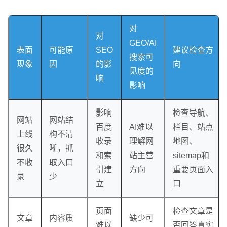
对
对
GEO/AI
表面
可能原
SEO
建议检查方
搜索可
现象
因
的影
向
见度的
响
影响
影响
检查导航、
网站
网站结
百度
AI难以
栏目、站点
上线
构不清
收录
理解网
地图、
很久
晰，抓
和索
站主营
sitemap和
不收
取入口
引建
方向
重要页面入
录
少
立
口
页面
检查文章是
文章
内容质
缺少可
难以
否回答真实