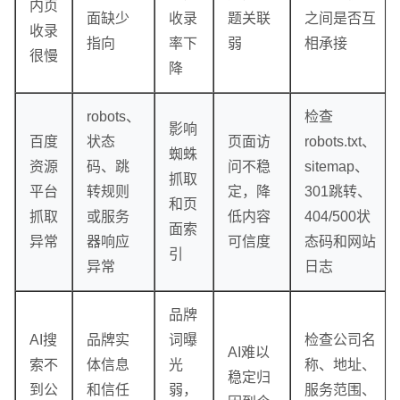
内页
面缺少
收录
题关联
之间是否互
收录
指向
率下
弱
相承接
很慢
降
robots、
检查
影响
百度
状态
页面访
robots.txt、
蜘蛛
资源
码、跳
问不稳
sitemap、
抓取
平台
转规则
定，降
301跳转、
和页
抓取
或服务
低内容
404/500状
面索
异常
器响应
可信度
态码和网站
引
异常
日志
品牌
企业网站建设
·
营销型网站建设
·
SEO搜索优
AI搜
品牌实
词曝
检查公司名
AI难以
索不
体信息
光
称、地址、
稳定归
到公
和信任
弱，
服务范围、